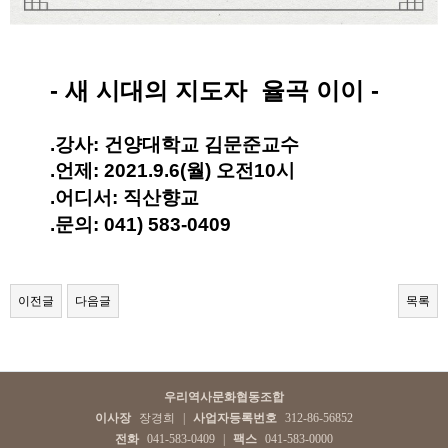
- 새 시대의 지도자 율곡 이이 -
.강사: 건양대학교 김문준교수
.언제: 2021.9.6(월) 오전10시
.어디서: 직산향교
.문의: 041) 583-0409​
이전글
다음글
목록
우리역사문화협동조합
이사장
장경희
|
사업자등록번호
312-86-56852
전화
041-583-0409
|
팩스
041-583-0000