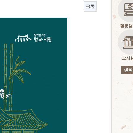
목록
활동갤
오시
맨위