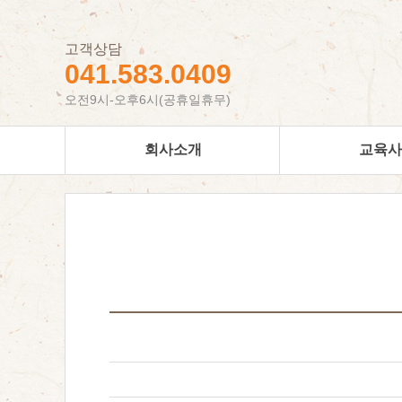
고객상담
041.583.0409
오전9시-오후6시(공휴일휴무)
회사소개
교육사