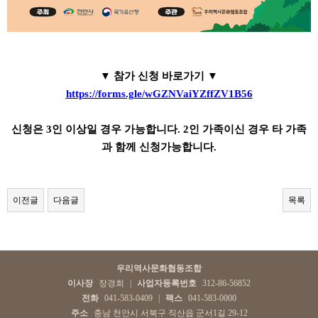
▼ 참가 신청 바로가기 ▼
https://forms.gle/wGZNVaiYZffZV1B56
신청은 3인 이상일 경우 가능합니다. 2인 가족이신 경우 타 가족
과 함께 신청가능합니다.
이전글
다음글
목록
우리역사문화협동조합
이사장
장경희
|
사업자등록번호
312-86-56852
전화
041-583-0409
|
팩스
041-583-0000
주소
충남 천안시 서북구 직산읍 군서1길 29-12