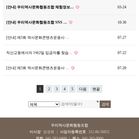
[안내] 우리역사문화협동조합 체험정보…
03-24
[안내] 우리역사문화협동조합 SNS …
10-30
[안내] 제5회 역사문화콘텐츠운용사 …
07-27
직산교동에서의 1박2일 입금자를 찾습…
07-22
[안내] 제5회 역사문화콘텐츠운용사 …
07-20
1
2
3
4
5
다음
맨끝
우리역사문화협동조합
이사장
장경희
|
사업자등록번호
312-86-56852
전화
041-583-0409
|
팩스
041-583-0000