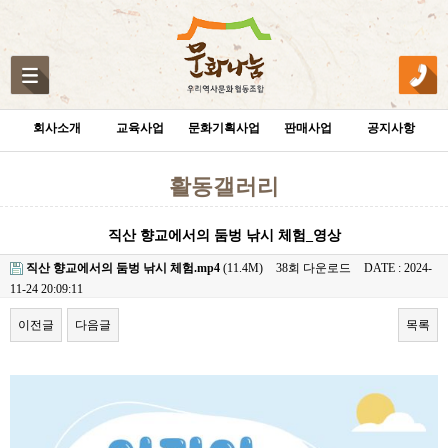
회사소개
교육사업
문화기획사업
판매사업
공지사항
활동갤러리
직산 향교에서의 둠벙 낚시 체험_영상
직산 향교에서의 둠벙 낚시 체험.mp4
(11.4M)
38회 다운로드
DATE : 2024-
11-24 20:09:11
이전글
다음글
목록
본문